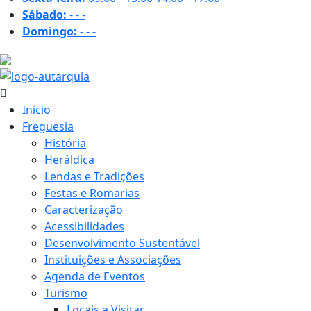
Sábado:
-
-
-
Domingo:
-
-
-
29.4 ºC
Início
Freguesia
História
Heráldica
Lendas e Tradições
Festas e Romarias
Caracterização
Acessibilidades
Desenvolvimento Sustentável
Instituições e Associações
Agenda de Eventos
Turismo
Locais a Visitar