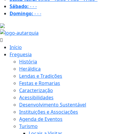
Sábado:
-
-
-
Domingo:
-
-
-
28.4 ºC
Início
Freguesia
História
Heráldica
Lendas e Tradições
Festas e Romarias
Caracterização
Acessibilidades
Desenvolvimento Sustentável
Instituições e Associações
Agenda de Eventos
Turismo
Locais a Visitar