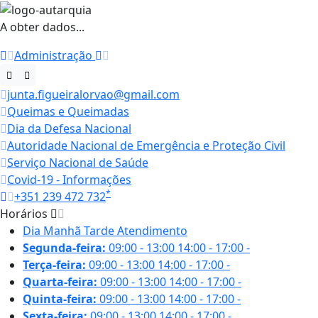
A obter dados...
Administração
junta.figueiralorvao@gmail.com
Queimas e Queimadas
Dia da Defesa Nacional
Autoridade Nacional de Emergência e Proteção Civil
Serviço Nacional de Saúde
Covid-19 - Informações
*
+351 239 472 732
Horários
Dia
Manhã
Tarde
Atendimento
Segunda-feira:
09:00 - 13:00
14:00 - 17:00
-
Terça-feira:
09:00 - 13:00
14:00 - 17:00
-
Quarta-feira:
09:00 - 13:00
14:00 - 17:00
-
Quinta-feira:
09:00 - 13:00
14:00 - 17:00
-
Sexta-feira:
09:00 - 13:00
14:00 - 17:00
-