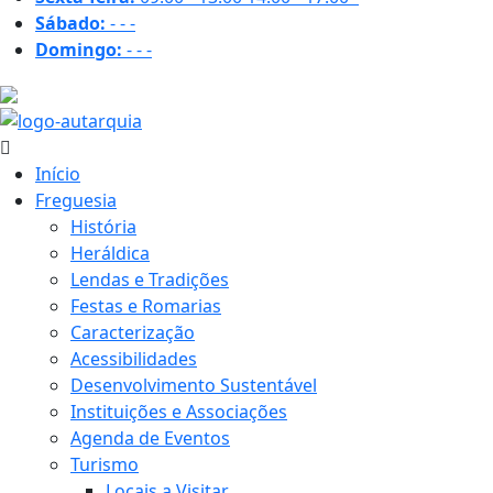
Sábado:
-
-
-
Domingo:
-
-
-
18.2 ºC
Início
Freguesia
História
Heráldica
Lendas e Tradições
Festas e Romarias
Caracterização
Acessibilidades
Desenvolvimento Sustentável
Instituições e Associações
Agenda de Eventos
Turismo
Locais a Visitar