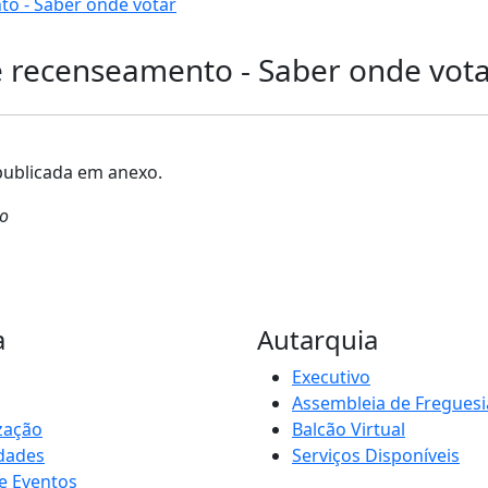
o - Saber onde votar
e recenseamento - Saber onde vot
publicada em anexo.
ão
a
Autarquia
Executivo
Assembleia de Freguesi
zação
Balcão Virtual
idades
Serviços Disponíveis
e Eventos