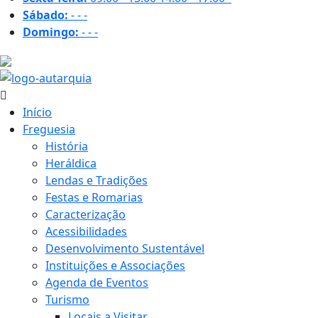
Sábado:
-
-
-
Domingo:
-
-
-
28.8 ºC
Início
Freguesia
História
Heráldica
Lendas e Tradições
Festas e Romarias
Caracterização
Acessibilidades
Desenvolvimento Sustentável
Instituições e Associações
Agenda de Eventos
Turismo
Locais a Visitar