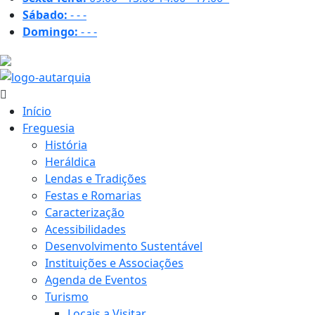
Sábado:
-
-
-
Domingo:
-
-
-
18.6 ºC
Início
Freguesia
História
Heráldica
Lendas e Tradições
Festas e Romarias
Caracterização
Acessibilidades
Desenvolvimento Sustentável
Instituições e Associações
Agenda de Eventos
Turismo
Locais a Visitar